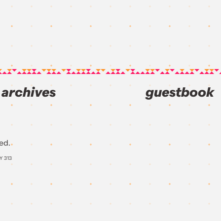
archives
guestbook
ed.
AY
313