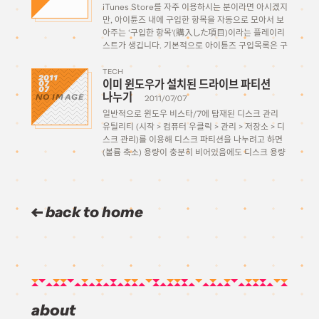
iTunes Store를 자주 이용하시는 분이라면 아시겠지
만, 아이튠즈 내에 구입한 항목을 자동으로 모아서 보
아주는 ‘구입한 항목'(購入した項目)이라는 플레이리
스트가 생깁니다. 기본적으로 아이튠즈 구입목록은 구
입할때 사용한 계정에 기록이 다 남는 관계로 실수로
곡을 라이브러리에서 지우거나 해도 계정 구입 내역에
TECH
2011
이미 윈도우가 설치된 드라이브 파티션
07
서 확인을 하고 복원할 수가 있는데요. […]
07
나누기
NO IMAGE
2011/07/07
일반적으로 윈도우 비스타/7에 탑재된 디스크 관리
유틸리티 (시작 > 컴퓨터 우클릭 > 관리 > 저장소 > 디
스크 관리)를 이용해 디스크 파티션을 나누려고 하면
(볼륨 축소) 용량이 충분히 비어있음에도 디스크 용량
의 반 이상 축소시키지 못하는 문제가 있다. (500GB
의 경우 최대 280GB정도라던가) […]
back to home
about