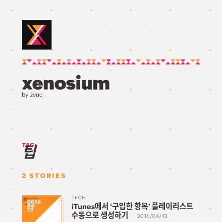
by zvuc
TAG:
팁
2
STORIES
TECH
2016
iTunes에서 ‘구입한 항목’ 플레이리스트
04
13
수동으로 생성하기
2016/04/13