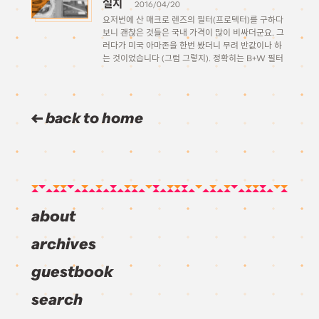
설치
2016/04/20
요저번에 산 매크로 렌즈의 필터(프로텍터)를 구하다
보니 괜찮은 것들은 국내 가격이 많이 비싸더군요. 그
러다가 미국 아마존을 한번 봤더니 무려 반값이나 하
는 것이었습니다 (그럼 그렇지). 정확히는 B+W 필터
로 슬림한 버전(XSP 007M)이 국내 오픈마켓 기준으
로 최소 8만원은 되었는데 아마존은 42달러… 어차피
4월 초에 […]
back to home
about
archives
guestbook
search