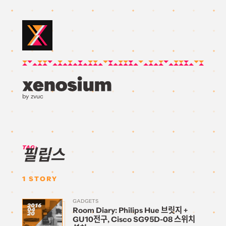
by zvuc
TAG:
필립스
1
STORY
GADGETS
2016
Room Diary: Philips Hue 브릿지 +
04
20
GU10전구, Cisco SG95D-08 스위치