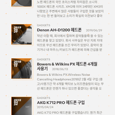
노캔 헤드폰의 국민 초이스처럼 자리잡은 소니의
1000X 헤드폰 시리즈. XM2에 이어 3세대인 XM3이
나왔었고 주변에서 많은 사람들이 구입한 것을 보았지
만 나는 한 번 들어보고 소리가 확실히 이전보다 좋아
졌구나- 하는 건 느꼈지만 여전히 내 취향이라기엔 좀
아니었기 때문에 큰 관심은 없었는데… […]
GADGETS
2019
Denon AH-D1200 헤드폰
06
2019/06/29
29
작년 이맘 때, 회사에서 일하며 음악들을때 쓸 수 있는
헤드폰을 찾고 있었다. 회사 사무실은 무선 지뢰 지대
이므로 무선 헤드폰을 쓰긴 무리가 있었다. 음악이 끊
기거나 내 마우스/키보드가 헤드폰에 의해 간섭을 받
거나. B&W PX를 썼을때도 느꼈지만 괜히 사무실에
서 조금 편하자고 무선 이어폰으로 […]
GADGETS
2018
Bowers & Wilkins PX 헤드폰 4개월
06
13
사용기
2018/06/13
Bowers & Wilkins PX Wireless Noise
Cancelling Headphones2018년 2월 4일 구입 (중
고)사용기간 약 4개월 액티브 노이즈캔슬링이 되는 무
선 헤드폰은 언젠가 하나 있으면 좋겠다는 생각을 오
래전부터 했었다. 무선 노캔 헤드폰하면 거의 대명사
가 되어버린 소니 1000X나 보스 QC35등을 주변에
GADGETS
2015
AKG K712 PRO 헤드폰 구입
04
가진 사람을 많이 […]
24
2015/04/24
AKG K712 PRO 헤드폰을 구입했습니다. 뭔가 최근