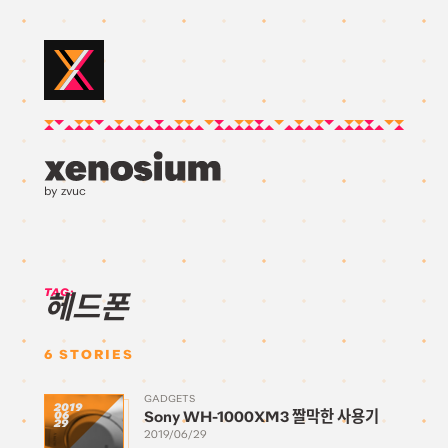
by zvuc
TAG:
헤드폰
6
STORIES
GADGETS
2019
Sony WH-1000XM3 짤막한 사용기
06
29
2019/06/29