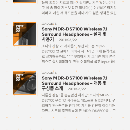
들어 줄줄이 지르고 있는거같지만… 기분 탓은.. 아니
고 네 좀 많이 지른것 같긴 합니다(..) 이번달은 마지막
이라고! 사실 새 헤드폰을 하나 사고 싶은 생각은 있긴
했는데요. 지난달에 일본에 갔을때 요도바시에 가서
여러 헤드폰을 들어보다가 AKG 제품을 […]
GADGETS
2011
Sony MDR-DS7100 Wireless 7.1
06
22
Surround Headphones – 설치 및
사용기
2011/06/22
소니의 가상 7.1 서라운드 무선 헤드폰 MDR-
DS7100! 앞 글에서 이어서 자 그러면 이제 본격적으
로 설치해볼까요. * * * 셋업하기 자 그러면 이제 본격
적으로 설치해볼까요. 전원 어댑터를 꼽고 input 1에
광케이블을 꼽습니다. 출력 부분에 빨간색 불이 들어
오네요. 그리고 일단은 Xbox 360에 […]
GADGETS
2011
Sony MDR-DS7100 Wireless 7.1
06
22
Surround Headphones – 개봉 및
구성품 소개
2011/06/22
지름신 강림! 좀 뜬금없긴 하지만, 소니의 MDR-
DS7100 무선 7.1 서라운드 헤드폰을 질렀습니다. 구
입하게 된(=뽐뿌를 받게 된) 계기를 간단히 이야기하
자면… 시코의 추천리뷰에 뜬 MDR-DS6500을 보고
저런 저렴한 가격에 무선 서라운드 헤드폰을 살 수 있
다니! 하고 찾다가 결국 상위기종인 7100로 지르게 되
었다는(….) […]