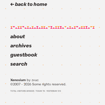
back to home
about
archives
guestbook
search
Xenosium
by zvuc
©2007 - 2026 Some rights reserved.
TOTAL VISITORS
2818335
/
TODAY
74
/
YESTERDAY
313