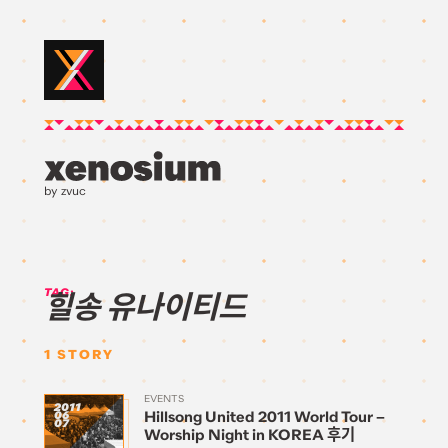
by zvuc
TAG:
힐송 유나이티드
1
STORY
EVENTS
2011
Hillsong United 2011 World Tour –
06
07
Worship Night in KOREA 후기