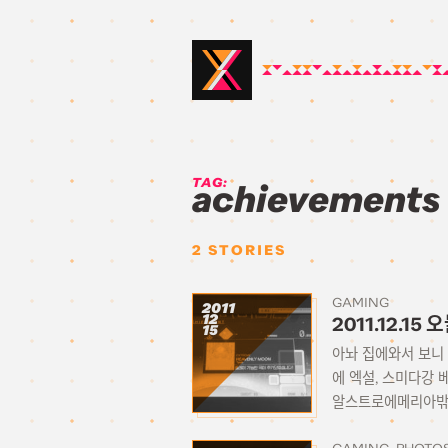
TAG:
achievements
2
STORIES
GAMING
2011
12
2011.12.1
15
아놔 집에와서 보니 사
에 엑설, 스미다강
알스트로에메리아밖에