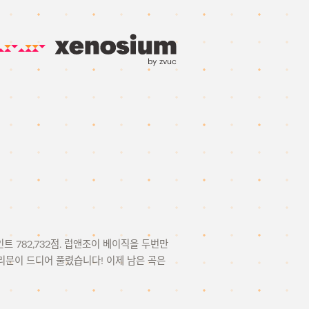
by zvuc
인트 782,732점. 럽앤조이 베이직을 두번만
리문이 드디어 풀렸습니다! 이제 남은 곡은