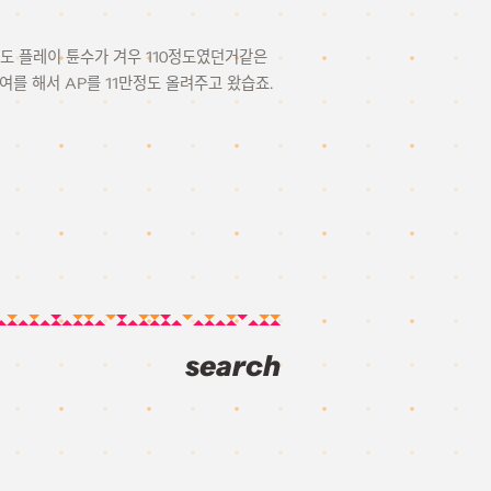
해도 플레이 튠수가 겨우 110정도였던거같은
대여를 해서 AP를 11만정도 올려주고 왔습죠.
search