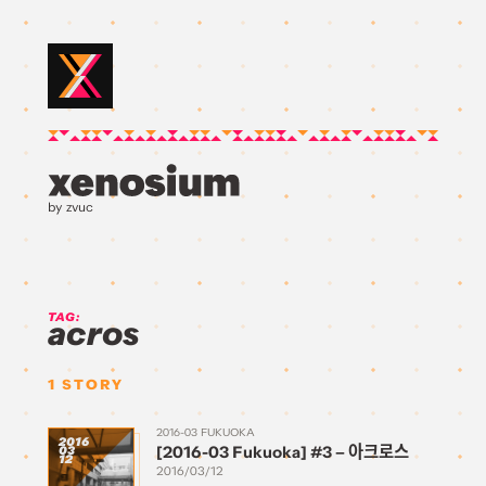
by zvuc
TAG:
acros
1
STORY
2016-03 FUKUOKA
2016
[2016-03 Fukuoka] #3 – 아크로스
03
12
2016/03/12