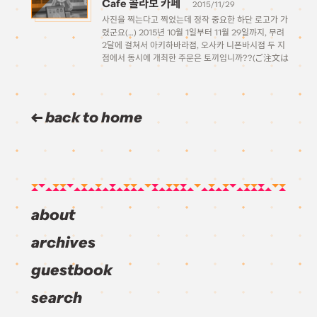
Cafe 콜라보 카페
2015/11/29
사진을 찍는다고 찍었는데 정작 중요한 하단 로고가 가
렸군요(…) 2015년 10월 1일부터 11월 29일까지, 무려
2달에 걸쳐서 아키하바라점, 오사카 니폰바시점 두 지
점에서 동시에 개최한 주문은 토끼입니까??(ご注文は
うさぎですか？？) 작품의 콜라보 카페입니다. 공홈 출
처
(https://cafe.animate.co.jp/collabo_cafe/1748/?
place=61) 2달씩이나 길게 했기 때문에 기간 종료되기
back to home
전에 저도 한번 […]
about
archives
guestbook
search