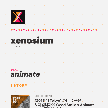
by zvuc
TAG:
animate
1
STORY
2015-11 TOKYO
2015
[2015-11 Tokyo] #4 – 주문은
11
29
토끼입니까?? Good Smile x Animate