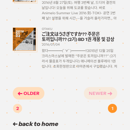
2016년 8월 27일(토). 여행 3번째 날, 드디어 결전의
날입니다! 오늘을 위해 도쿄를 왔습니다. 바로
Animelo Summer Live 2016 刻-TOKI- 공연 2번
째 날!! 설명을 위해 시간––을 거슬러 올라가자면… 아
니멜로 서머 라이브(アニメロサマーライブ), 줄여서
‘아니사마(アニサマ)’. 2005년에 처음 시작해 매 해
OTAKU
2016
ご注文はうさぎですか?? 주문은
01
여름마다 개최되어왔고, 올해 […]
04
토끼입니까?? (2기) BD 1권 개봉 및 감상
2016/01/04
왔다━━━━(ﾟ∀ﾟ)━━━━!!2015년 12월 25일
크리스마스날에 발매한 “주문은 토끼입니까??” (2기
라서 물음표가 두개입니다) 애니메이션 블루레이 1권
입니다. 초회한정판으로 아마존에서 구입했습니다. 처
음으로 신품으로 모아보기로 결심한 애니메이션 블루
레이인만큼 전권구입 특전을 모아보고자 아마존 할인
도 못받고 풀 가격을 내야만 하는 지갑에 구멍날 운
명… 크흑; 하지만 기쁩니다. 마음은 뿅뿅! […]
OLDER
NEWER
2
1
back to home