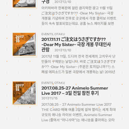
구경
2017/12/10
아키하바라 한복판에 걸린 큼지막한 광고 11월 11일
ご注文はうさぎですか?? ~Dear My Sister~ 극장
개봉을 기념하여 전후로 곳곳에서 각종 콜라보 이벤트
등이 속속 발표되었는데요. 공홈 뉴스 페이지를 보면
한달만에 한 페이지가 다 채워질 정도로 글리젠율이
엄청나게 활발하게 기획되었습니다. ご注文はOIOI
EVENTS
OTAKU
2017
2017.11.11 ご注文はうさぎですか??
12
ですか？？ 개최된 이벤트중 대표적으로 […]
10
~Dear My Sister~ 극장 개봉 무대인사
관람
2017/12/10
2017년 11월 11일, 드디어 전국 전세계의 고치우사 난
민들이 구제받는 날입니다. 바로 ご注文はうさぎです
か?? ~Dear My Sister~ (주문은 토끼입니까??) 스
페셜 에피소드가 일본 극장에서 개봉하는 날! 2015년
12월에 TVA 2기 방영이 끝난지 거의 2년 후에 드디
어! 11월 11일이라는 날은 고치우사 팬들에게는 특별
EVENTS
OTAKU
2017
2017.08.25-27 Animelo Summer
11
한 의미를 […]
15
Live 2017 – 3일 전일 참전 후기
2017/11/15
2017.08.25 – 27 Animelo Summer Live 2017
THE CARD 매해 여름 3일에 걸쳐 열리는 세계 최대
규모의 애니송 라이브 이벤트, Animelo Summer
Live (줄여서 “아니사마”)는 애니송을 좋아하는 오타
쿠들에게 있어서는 확실히 매해 여름 최고의 추억으로