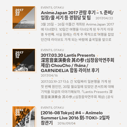
스널리티들, 좋아하는 성우들을 맨눈으로 볼 수 있는
몇 안 되는 기회기도 하다. 보통 이 […]
EVENTS
OTAKU
2017
AnimeJapan 2017 관람 후기 – 1. 준비/
04
22
입장/줄 서기 등 경험담 및 팁
2017/04/22
3월 25일 – 26일 이틀간 개최된 AnimeJapan 2017
에 다녀왔다. 10일간 여행을 다녀오게 된 두가지 이유
중 두번째. 사실 원래는 이게 주 목적으로 여행을 잡았
던건데 라이브도 가게 되는 바람에 출국일을 앞으로
땡겨서 긴 여행이 된 것. 매 해 개최한지 벌써 몇 년째
[…]
EVENTS
OTAKU
2017
2017.03.20 Lantis Presents
04
16
深窓音楽演奏会 其の参 (심창음악연주회
제삼) ChouCho / fhána /
GARNiDELiA 합동 라이브 후기
2017/04/16
2017.03.19-27 다소 긴 10일짜리 일본행을 가게 된
첫 번째 원인인, 20일 월요일에 있었던 콘서트에 대해
기억을 되살려 이야기해보자. 「Lantis Presents 深
窓音楽演奏会 其の参」(심창음악연주회 제삼) [공식
홈페이지] 이라는 타이틀로, 란티스 기획으로 ‘소중하
게 키운 수많은 소리를 피로(披露)하는 음악제’라고
EVENTS
OTAKU
2016
[2016-08 Tokyo] #4 – Animelo
09
소개하고 있다. 제 삼이라는 것은 […]
04
Summer Live 2016 刻-TOKI- 2일차
참관기
2016/09/04