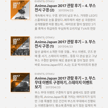
남는 축제의 장이다. 애니송계의 최정상급 아티스트들
EVENTS
OTAKU
2017
AnimeJapan 2017 관람 후기 – 4. 부스
04
을 […]
23
전시 구경 (2)
2017/04/23
계속해서 부스 구경. 반다이 남코 부스. 거대한 LED디
스플레이로 눈을 끌었다. 에우레카 세븐 신 극장판이
공개됐을땐 띠용 했는데… 여러모로 말이 많았던 2기
를 흑역사 취급하듯 무심하게 오리지널 TVA의 연장
선으로 만든다는 만큼 이번엔 제대로 팬들의 원하는
대로 만족할만한 작품을 만들어줬으면 하는 마음이다.
EVENTS
OTAKU
2017
AnimeJapan 2017 관람 후기 – 3. 부스
04
[…]
23
전시 구경 (1)
2017/04/23
앞선 글에서 소개한 각종 것들… 부스 이벤트, 굿즈 판
매 줄 서기, 스테이지 이벤트… 등등 다 관심 없고 그냥
부스 구경만 할테야! 해도 충분히 볼 것이 많은 것이
바로 AnimeJapan이다. AJ는 도쿄 빅사이트의 동관
전체를 사용하며, 번호가 A로 시작하는 부스들은 동1-
3홀에, […]
EVENTS
OTAKU
2017
AnimeJapan 2017 관람 후기 – 2. 부스
04
23
무대 이벤트 구경하기, 스테이지 이벤트
보기
2017/04/23
부스 무대 이벤트 구경하기 앞의 글에서도 잠깐 설명
했는데, AnimeJapan의 볼 거리는 여러가지가 있지
만 그중 특별한 것은 간간히 부스의 무대에서 진행되
는 이벤트들이다. 평소에 좀처럼 보기 힘든 업계의 퍼