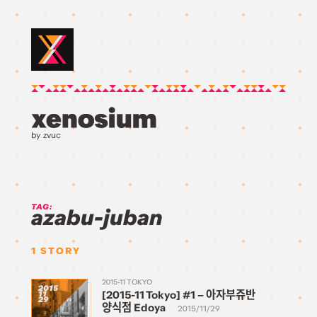
by zvuc
TAG:
azabu-juban
1
STORY
2015-11 TOKYO
2015
[2015-11 Tokyo] #1 – 아자부쥬반
11
29
양식점 Edoya
2015/11/29