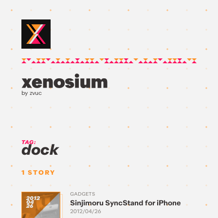
by zvuc
TAG:
dock
1
STORY
GADGETS
2012
Sinjimoru SyncStand for iPhone
04
26
2012/04/26