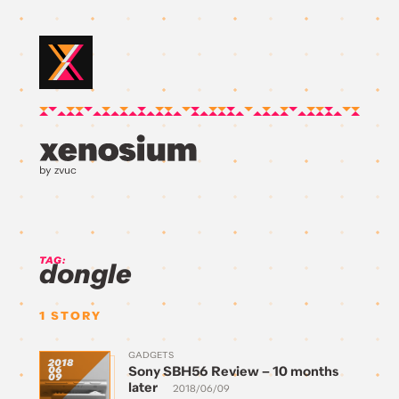
by zvuc
TAG:
dongle
1
STORY
GADGETS
2018
Sony SBH56 Review – 10 months
06
09
later
2018/06/09