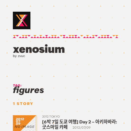
by zvuc
TAG:
figures
1
STORY
2012 TOKYO
2012
[6박 7일 도쿄 여행] Day 2 – 아키하바라:
07
09
굿스마일 카페
NO IMAGE
2012/07/09