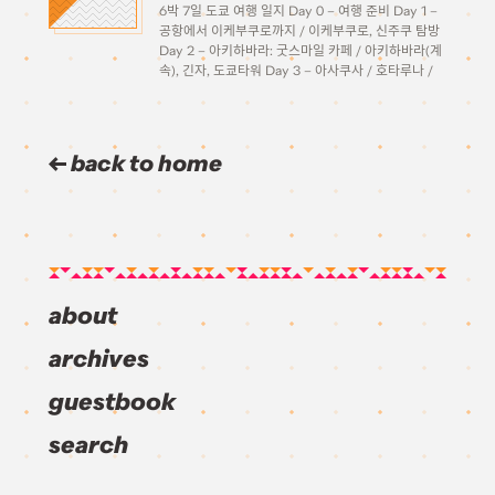
6박 7일 도쿄 여행 일지 Day 0 – 여행 준비 Day 1 –
공항에서 이케부쿠로까지 / 이케부쿠로, 신주쿠 탐방
Day 2 – 아키하바라: 굿스마일 카페 / 아키하바라(계
속), 긴자, 도쿄타워 Day 3 – 아사쿠사 / 호타루나 /
오다이바 Day 4 – […]
back to home
about
archives
guestbook
search