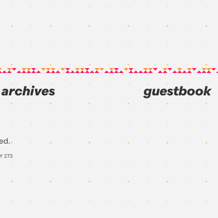
archives
guestbook
ed.
AY
273