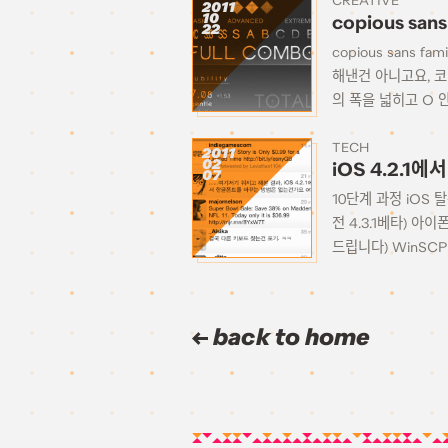
CREATIVE
2011
10
copious sans
22
copious sans f
해낸건 아니고요, 코나
의 폭을 넓히고 O 안
TECH
2011
02
iOS 4.2.
07
10단계 과정 iOS 
전 4.3.1베타) 아이
드립니다) WinSCP i
back to home