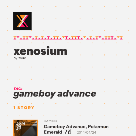
by zvuc
TAG:
gameboy advance
1
STORY
GAMING
2014
Gameboy Advance, Pokemon
04
24
Emerald 구입
2014/04/24