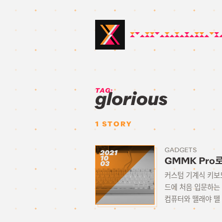
TAG:
glorious
1
STORY
GADGETS
2021
10
GMMK Pro
03
커스텀 기계식 키보드
드에 처음 입문하는
컴퓨터와 뗄래야 뗄 수