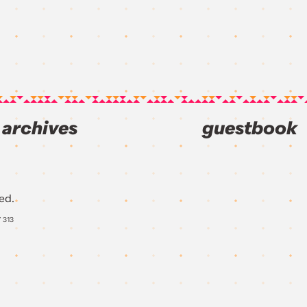
archives
guestbook
ed.
Y
313