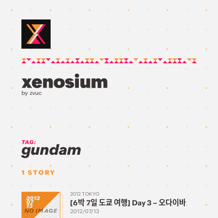
by zvuc
TAG:
gundam
1
STORY
2012 TOKYO
2012
[6박 7일 도쿄 여행] Day 3 – 오다이바
07
13
NO IMAGE
2012/07/13