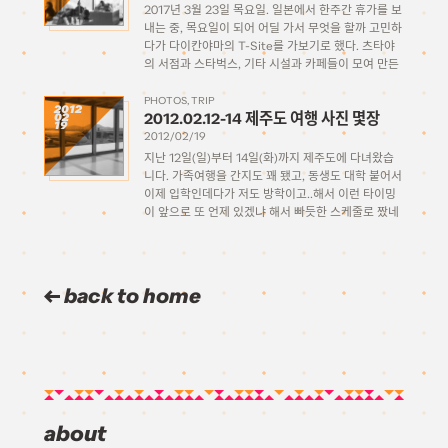
2017년 3월 23일 목요일. 일본에서 한주간 휴가를 보
내는 중, 목요일이 되어 어딜 가서 무엇을 할까 고민하
다가 다이칸야마의 T-Site를 가보기로 했다. 츠타야
의 서점과 스타벅스, 기타 시설과 카페들이 모여 만든
문화공간으로, 특유의 분위기와 건물 디자인으로 유명
해서 주변에 갔다온 사람들에게 이야기를 들은바가 있
PHOTOS
TRIP
2012
2012.02.12-14 제주도 여행 사진 몇장
02
다. […]
19
2012/02/19
지난 12일(일)부터 14일(화)까지 제주도에 다녀왔습
니다. 가족여행을 간지도 꽤 됐고, 동생도 대학 붙어서
이제 입학인데다가 저도 방학이고..해서 이런 타이밍
이 앞으로 또 언제 있겠냐 해서 빠듯한 스케줄로 짰네
요. 비행기는 그동안 쌓아놓고 한번도 안 쓴 마일리지
를 소진해서(…) 아래는 그냥 사진 몇장 찍은것 좀 […]
back to home
about