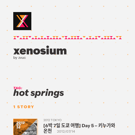
by zvuc
TAG:
hot springs
1
STORY
2012 TOKYO
2012
[6박 7일 도쿄 여행] Day 5 – 키누가와
07
14
온천
2012/07/14