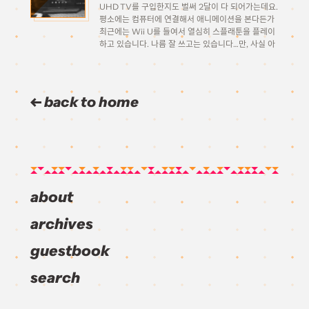
UHD TV를 구입한지도 벌써 2달이 다 되어가는데요.
평소에는 컴퓨터에 연결해서 애니메이션을 본다든가
최근에는 Wii U를 들여서 열심히 스플래툰을 플레이
하고 있습니다. 나름 잘 쓰고는 있습니다…만, 사실 아
직까지 4K 해상도를 100% 활용할만한 이렇다할
UHD 컨텐츠를 제대로 즐겨본 적이 없어서 말이죠.
며칠 전에 심심해서(..) […]
back to home
about
archives
guestbook
search