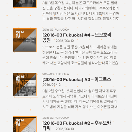
3월 3일 목요일. 4번째 날은 후쿠오카에서 조금 떨어
진 곳을 구경가봅니다. 야나가와(柳川), 후쿠오카현의
남쪽에 위치한 작은 도시입니다. 니시테츠에서 운영하
는 특급 전철을 타고 약 1시간이 걸립니다. 당일치기로
다녀오기 좋은 거리이기도 하고 해서 니시테츠에서 열
차표를 포함해서 야나가와쪽의 뱃놀이 승선권과 온천
2016-03 FUKUOKA
2016
[2016-03 Fukuoka] #4 – 오오호리
03
입욕권, 식사 할인권 […]
12
공원
2016/03/12
아크로스 건물 공원 등산(?)을 마치고 내려온 뒤에는
전철을 타고 두 정거장 떨어진 곳에 있는 오오호리 공
원에 왔습니다. 공원입니다. 인공 호수라고 하는데요,
제가 사는 고양시의 호수공원이 생각나는 대목이었습
니다. 오리들 등 각종 조류가 많이 보입니다. 호수 주
변으로 도보와 자전거 도로가 잘 놔져있고, […]
2016-03 FUKUOKA
2016
[2016-03 Fukuoka] #3 – 아크로스
03
12
2016/03/12
3월 2일 수요일. 셋째 날입니다. 월요일 저녁에 후쿠
오카에 도착해서 저녁을 먹고나서 타이토스테이션에
가서 게임을 좀 했었는데, 다음날 저녁에도 일적을 마
치고 밤에 게임을 하러 가서 평소 쓰는 이어폰을 꺼내
려고 보니 가방속 케이스에도 주머니에도 어디에도 이
어폰이 없더군요. 그때는 그냥 숙소에 어디 두고 […]
2016-03 FUKUOKA
2016
[2016-03 Fukuoka] #2 – 후쿠오카
03
10
타워
2016/03/10