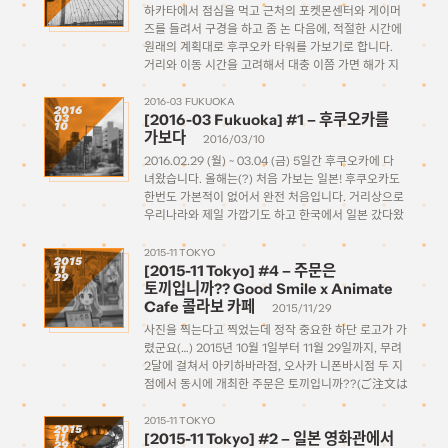
하카타에서 점심을 먹고 근처의 포켓몬센터와 게이머
즈를 들려서 구경을 하고 좀 논 다음에, 적절한 시간에
원래의 계획대로 후쿠오카 타워를 가보기로 합니다.
거리와 이동 시간을 고려해서 대충 이쯤 가면 해가 지
는 시점에서 전망대에서 내려다볼수 있겠지 싶어서 버
스노선을 찾아서 하카타 버스터미널 정류장에서 버스
2016-03 FUKUOKA
2016
[2016-03 Fukuoka] #1 – 후쿠오카를
03
를 […]
10
가보다
2016/03/10
2016.02.29 (월) ~ 03.04 (금) 5일간 후쿠오카에 다
녀왔습니다. 올해는(?) 처음 가보는 일본! 후쿠오카도
한번도 가본적이 없어서 완전 처음입니다. 거리상으로
우리나라와 제일 가깝기도 하고 한국에서 일본 갔다왔
다하면 제일 만만하게 보이는 곳이기도 해서 어떤 곳
일까 나름 기대하며 가깝지만 먼 나라로 떠났습니다.
2015-11 TOKYO
2015
[2015-11 Tokyo] #4 – 주문은
11
dat […]
29
토끼입니까?? Good Smile x Animate
Cafe 콜라보 카페
2015/11/29
사진을 찍는다고 찍었는데 정작 중요한 하단 로고가 가
렸군요(…) 2015년 10월 1일부터 11월 29일까지, 무려
2달에 걸쳐서 아키하바라점, 오사카 니폰바시점 두 지
점에서 동시에 개최한 주문은 토끼입니까??(ご注文は
うさぎですか？？) 작품의 콜라보 카페입니다. 공홈 출
처
2015-11 TOKYO
2015
[2015-11 Tokyo] #2 – 일본 영화관에서
11
(https://cafe.animate.co.jp/collabo_cafe/1748/?
29