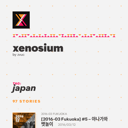
by zvuc
TAG:
japan
97
STORIES
2016-03 FUKUOKA
2016
[2016-03 Fukuoka] #5 – 야나가와
03
12
뱃놀이
2016/03/12