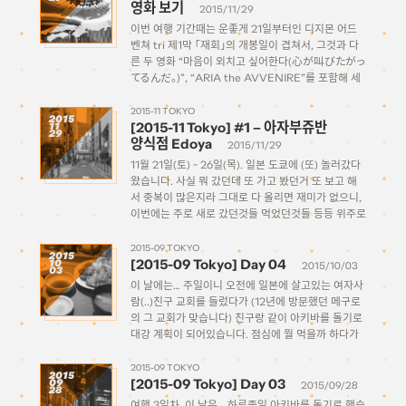
영화 보기
place=61) 2달씩이나 길게 했기 때문에 기간 종료되기
2015/11/29
전에 저도 한번 […]
이번 여행 기간때는 운좋게 21일부터인 디지몬 어드
벤쳐 tri 제1막 「재회」의 개봉일이 겹쳐서, 그것과 다
른 두 영화 “마음이 외치고 싶어한다(心が叫びたがっ
てるんだ。)”, “ARIA the AVVENIRE”를 포함해 세
편의 작품을 보고 왔습니다. 덕분에 일본 영화관 온라
인 예매도 처음으로 도전해봤는데요, 그 과정을 한번
2015-11 TOKYO
2015
[2015-11 Tokyo] #1 – 아자부쥬반
11
정리해 남겨볼까 […]
29
양식점 Edoya
2015/11/29
11월 21일(토) ~ 26일(목). 일본 도쿄에 (또) 놀러갔다
왔습니다. 사실 뭐 갔던데 또 가고 봤던거 또 보고 해
서 중복이 많은지라 그대로 다 올리면 재미가 없으니,
이번에는 주로 새로 갔던것들 먹었던것들 등등 위주로
만 짧게 정리해 올려보려고 합니다. 잘 될지는 모르겠
지만.. 일단 스타트! […]
2015-09 TOKYO
2015
[2015-09 Tokyo] Day 04
10
2015/10/03
03
이 날에는… 주일이니 오전에 일본에 살고있는 여자사
람(..)친구 교회를 들렀다가 (12년에 방문했던 메구로
의 그 교회가 맞습니다) 친구랑 같이 아키바를 돌기로
대강 계획이 되어있습니다. 점심에 뭘 먹을까 하다가
샤브샤브/스키야키를 먹기로 결정. 대체로 샤브 무한
리필집에선 반반으로 스키야키도 먹을수 있다고 하더
2015-09 TOKYO
2015
[2015-09 Tokyo] Day 03
09
군요. 비슷한 요리 종류라 […]
2015/09/28
28
여행 3일차. 이 날은… 하루종일 아키바를 돌기로 했습