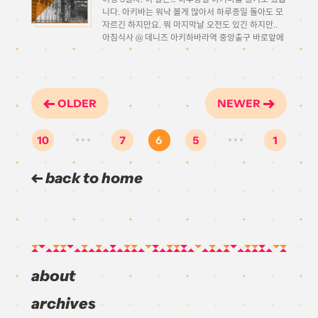
니다. 아키바는 워낙 볼게 많아서 하루종일 돌아도 모
자르긴 하지만요. 뭐 마지막날 오전도 있긴 하지만..
아침식사 @ 데니즈 아키하바라역 중앙출구 바로앞에
데니즈 지점이 있습니다. 7월에 출장갔을때 묵었던 아
키바 워싱턴호텔 건물의 2층에 있는 지점. 기억해두었
다가 늦은 […]
OLDER
NEWER
10
7
6
5
1
…
…
back to home
about
archives