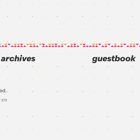
archives
guestbook
ed.
Y
273