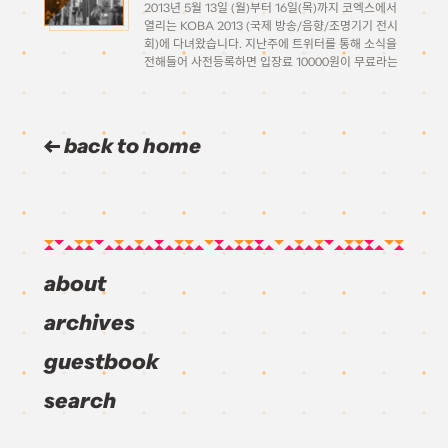
2013년 5월 13일 (월)부터 16일(목)까지 코엑스에서
열리는 KOBA 2013 (국제 방송/음향/조명기기 전시
회)에 다녀왔습니다. 지난주에 트위터를 통해 소식을
전해들어 사전등록하면 입장료 10000원이 무료라는
말에 솔깃해 일단 등록해두고 보자 하고 등록하고, 같
이 구경 갈 사람을 찾는 중에 SCV님이 마침 관심이
있으시다 해서 […]
back to home
about
archives
guestbook
search