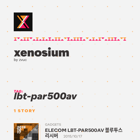
by zvuc
TAG:
lbt-par500av
1
STORY
GADGETS
2015
ELECOM LBT-PAR500AV 블루투스
10
17
리시버
2015/10/17