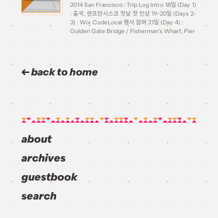
2014 San Francisco : Trip Log Intro 18일 (Day 1)
: 출국, 샌프란시스코 첫날 첫 인상 19-20일 (Days 2-
3) : Wix CodeLocal 행사 참여 21일 (Day 4) :
Golden Gate Bridge / Fisherman’s Wharf, Pier
39 22일 (Day 5) : […]
back to home
about
archives
guestbook
search