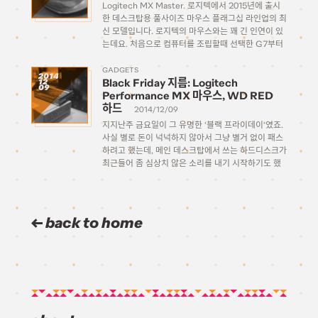
Logitech MX Master. 로지텍에서 2015년에 출시
한 데스크탑용 풀사이즈 마우스 플래그십 라인업의 최
신 모델입니다. 로지텍의 마우스와는 꽤 긴 인연이 있
는데요. 처음으로 컴퓨터를 조립할때 선택한 G7부터
해서 G700, Performance MX 까지 많은 마우스들
을 거쳐왔습니다. 회사에 취직하면서 원래 집에서 쓰
GADGETS
2014
Black Friday 지름: Logitech
12
던 G700을 회사에 가서 […]
09
Performance MX 마우스, WD RED
하드
2014/12/09
지지난주 금요일이 그 유명한 ‘블랙 프라이데이‘였죠.
사실 별로 돈이 넉넉하지 않아서 그냥 별거 없이 패스
하려고 했는데, 메인 데스크탑에서 쓰는 하드디스크가
최근들어 좀 심상치 않은 소리를 내기 시작하기도 했
고, 회사에서 쓸 마우스도 하나 필요하기도 해서 (이제
까지는 집에서 쓰던 G700을 파우치에 넣어 […]
back to home