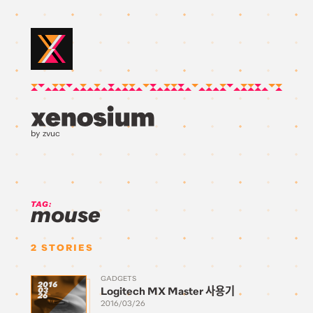
by zvuc
TAG:
mouse
2
STORIES
GADGETS
2016
Logitech MX Master 사용기
03
26
2016/03/26