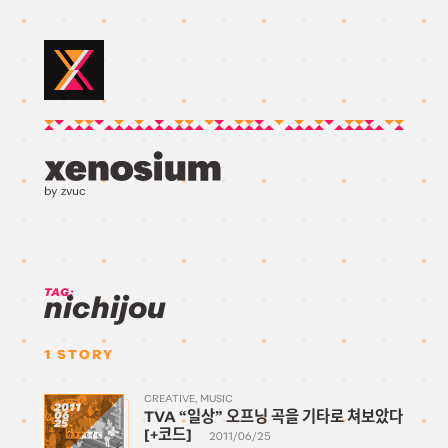
by zvuc
TAG:
nichijou
1
STORY
CREATIVE
MUSIC
2011
TVA “일상” 오프닝 곡을 기타로 쳐보았다
06
25
[+코드]
2011/06/25