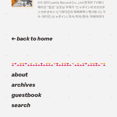
©℗ 2011 Lantis Record Co., Ltd 한국어 TV애니
메이션 “일상” 오프닝 주제가 “ヒャダインのカカカタ
☆カタオモイ-C”(햐다인의 짜짜짜짝☆짝사랑-C) 가
수: 햐다인 (ヒャダイン) 작사/작곡/편곡: 마에야마다
켄이치 (前山田健一) 올려야지 올려야지 하다가 드디
어 올립니다! 이번 4월 신작 애니 “일상”의 오프닝 곡
인 “햐다인의 짜짜짜짝☆짝사랑-C”입니다. 올만에
또 한 곡 따봤습니다. ㅎㅎ […]
back to home
about
archives
guestbook
search