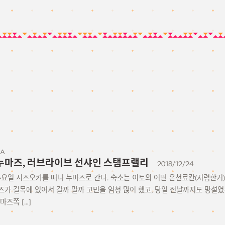
KA
20 누마즈, 러브라이브 선샤인 스탬프랠리
2018/12/24
일 수요일 시즈오카를 떠나 누마즈로 간다. 숙소는 이토의 어떤 온천료칸(저렴한거
즈가 길목에 있어서 갈까 말까 고민을 엄청 많이 했고, 당일 전날까지도 망설였
마즈쪽 […]