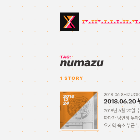
TAG:
numazu
1
STORY
2018-06 SHIZUO
2018
12
2018.06.
24
2018년 6월 20
짜다가 당연히 누마
오카역 숙소 부근 누