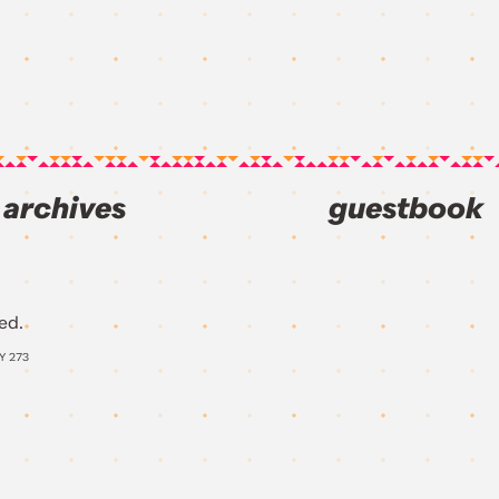
archives
guestbook
ed.
AY
273