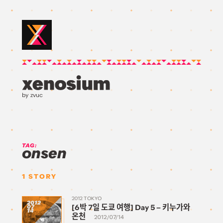
by zvuc
TAG:
onsen
1
STORY
2012 TOKYO
2012
[6박 7일 도쿄 여행] Day 5 – 키누가와
07
14
온천
2012/07/14