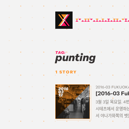
TAG:
punting
1
STORY
2016-03 FUKUOK
2016
03
[2016-03 F
12
3월 3일 목요일. 
시테츠에서 운영하는
서 야나가와쪽의 뱃놀