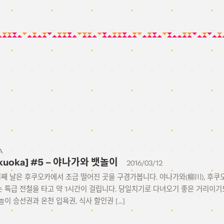
A
ukuoka] #5 – 야나가와 뱃놀이
2016/03/12
4번째 날은 후쿠오카에서 조금 떨어진 곳을 구경가봅니다. 야나가와(柳川), 후
 특급 전철을 타고 약 1시간이 걸립니다. 당일치기로 다녀오기 좋은 거리이
이 승선권과 온천 입욕권, 식사 할인권 […]