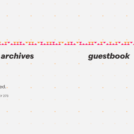
archives
guestbook
ed.
AY
273