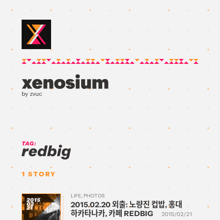
by zvuc
TAG:
redbig
1
STORY
LIFE
PHOTOS
2015
2015.02.20 외출: 노량진 컵밥, 홍대
02
21
하카타나카, 카페 REDBIG
2015/02/21