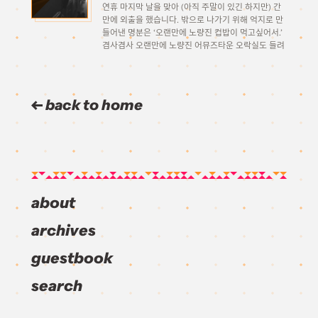
연휴 마지막 날을 맞아 (아직 주말이 있긴 하지만) 간
만에 외출을 했습니다. 밖으로 나가기 위해 억지로 만
들어낸 명분은 ‘오랜만에 노량진 컵밥이 먹고싶어서.’
겸사겸사 오랜만에 노량진 어뮤즈타운 오락실도 들려
서 조만간 프롭으로 업데이트될 유비트 소서 풀필의
송별식(?)도 해주기로 합니다. 다만 제가 트위터를 안
[…]
back to home
about
archives
guestbook
search