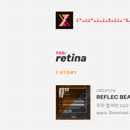
TAG:
retina
1
STORY
2013
CREATIVE
03
13
REFLEC BEAT
주의: 앱 버전 3.0.0 
apply. Downlo