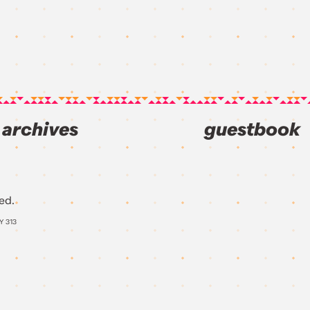
archives
guestbook
ed.
AY
313