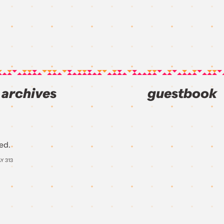
archives
guestbook
ed.
AY
313