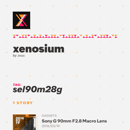
by zvuc
TAG:
sel90m28g
1
STORY
GADGETS
2016
Sony G 90mm F2.8 Macro Lens
03
19
2016/03/19