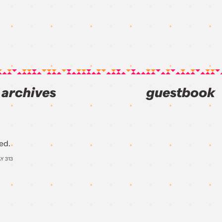
archives
guestbook
ed.
AY
313