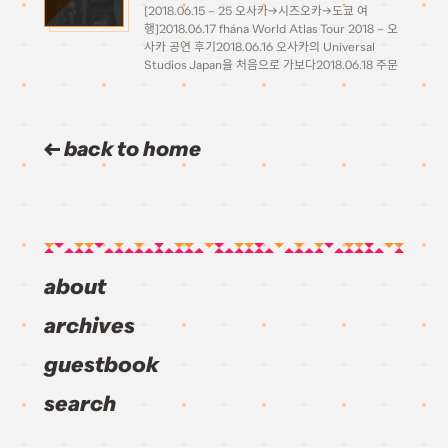
[2018.06.15 – 25 오사카→시즈오카→도쿄 여
행]2018.06.17 fhána World Atlas Tour 2018 – 오
사카 공연 후기2018.06.16 오사카의 Universal
Studios Japan을 처음으로 가보다2018.06.18 주문
은 토끼입니까?? cafe 오사카 방문기 2번의 주말을
끼고 오사카에서 도쿄까지 가로질러가는 여행이 된
건, 1주 간격으로 오사카에서 먼저 fhana의 공연이
[…]
back to home
about
archives
guestbook
search