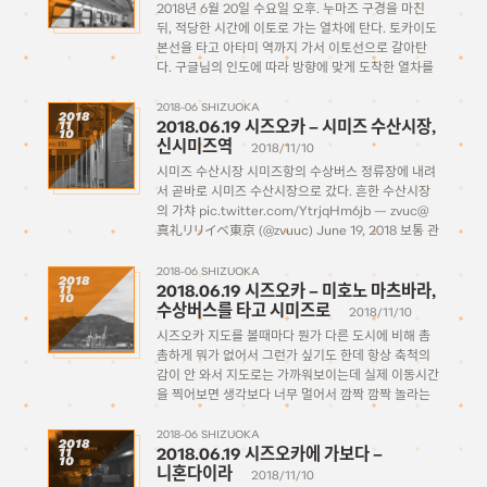
2018년 6월 20일 수요일 오후. 누마즈 구경을 마친
뒤, 적당한 시간에 이토로 가는 열차에 탄다. 토카이도
본선을 타고 아타미 역까지 가서 이토선으로 갈아탄
다. 구글님의 인도에 따라 방향에 맞게 도착한 열차를
탔을 뿐인데… 순간 열차 잘못탔나 싶었다. 너무 열차
내부가 화려해서 […]
2018-06 SHIZUOKA
2018
2018.06.19 시즈오카 – 시미즈 수산시장,
11
10
신시미즈역
2018/11/10
시미즈 수산시장 시미즈항의 수상버스 정류장에 내려
서 곧바로 시미즈 수산시장으로 갔다. 흔한 수산시장
의 가챠 pic.twitter.com/YtrjqHm6jb — zvuc@
真礼リリイベ東京 (@zvuuc) June 19, 2018 보통 관
광객들이 수산시장에 오는 이유는 밥먹으러 오는거기
때문에 식당들이 몰려있는 건물이 따로 있다. 건물을
2018-06 SHIZUOKA
2018
2018.06.19 시즈오카 – 미호노 마츠바라,
11
쭉 한번 둘러보고 뭘 먹을까 고민을 하는데… […]
10
수상버스를 타고 시미즈로
2018/11/10
시즈오카 지도를 볼때마다 뭔가 다른 도시에 비해 촘
촘하게 뭐가 없어서 그런가 싶기도 한데 항상 축척의
감이 안 와서 지도로는 가까워보이는데 실제 이동시간
을 찍어보면 생각보다 너무 멀어서 깜짝 깜짝 놀라는
경우가 허다했다. 니혼다이라에서 내려와 다음 목적지
인 미호노 마츠바라(三保の松原)를 가보려고 하는데,
2018-06 SHIZUOKA
2018
2018.06.19 시즈오카에 가보다 –
11
이건 […]
10
니혼다이라
2018/11/10