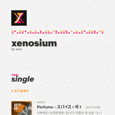
by zvuc
TAG:
single
1
STORY
MUSIC
2011
Perfume – スパイス + 외 1
11
2011/11/08
08
이번에도! 초회한정반! 입니다! 퍼퓸의 새 싱글 “スパ