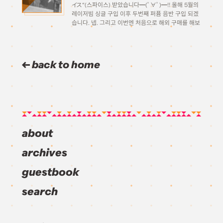
イス“(스파이스) 받았습니다━(ﾟ∀ﾟ)━!! 올해 5월의
레이저빔 싱글 구입 이후 두번째 퍼퓸 음반 구입 되겠
습니다. 넵. 그리고 이번엔 처음으로 해외 구매를 해보
았습니다. 원래는 아마존에서 사려고 적절한 시기에
예약해야징 하고 있었는데 어느새 들어가보니 그새
out of stock…그래서 […]
back to home
about
archives
guestbook
search