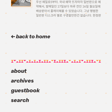
우선 헤일로5부터. 국내 예약 뜨자마자 일반판으로 예
약해서, 발매일인 27일보다 하루 전인 26일 월요일에
배송받아서 플레이해볼 수 있었습니다. 그냥 평범한
일반판 디스크라 별로 구경할만한건 없습니다. 한정판
을 살까 고민했는데 우선 일반 한정판은 실물 디스크
가 포함되어있지 않고 (다운로드코드) 가격이 너무 비
싸서 그냥 단념을… […]
back to home
about
archives
guestbook
search