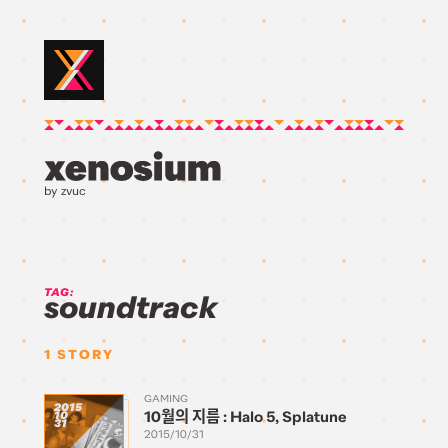
by zvuc
TAG:
soundtrack
1
STORY
GAMING
2015
10월의 지름 : Halo 5, Splatune
10
31
2015/10/31