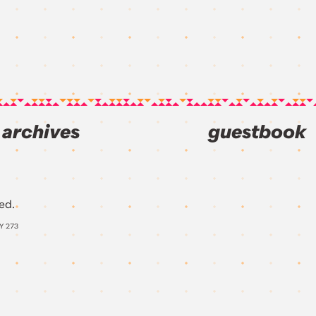
archives
guestbook
ed.
AY
273