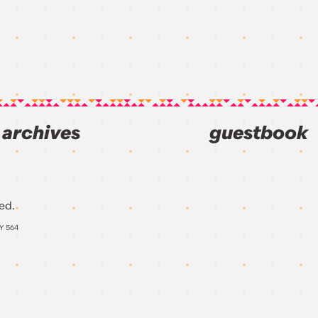
archives
guestbook
ed.
AY
564