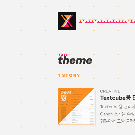
TAG:
theme
1
STORY
CREATIVE
2011
05
Textcube용
10
Textcube용 관
Canon 스킨을 수
귀찮아서 그냥 불편한