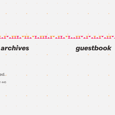
archives
guestbook
ed.
Y
445