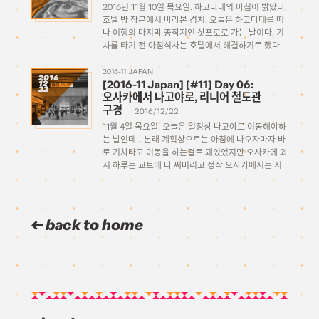
2016년 11월 10일 목요일. 하코다테의 아침이 밝았다.
호텔 방 창문에서 바라본 경치. 오늘은 하코다테를 떠
나 여행의 마지막 종착지인 삿포로로 가는 날이다. 기
차를 타기 전 아침식사는 호텔에서 해결하기로 했다.
보통같으면 규동집같은델 가겠지만 여긴 근처에서 체
인점 찾기도 어려운 고로… 흔한 호텔 뷔페 […]
2016-11 JAPAN
2016
[2016-11 Japan] [#11] Day 06:
12
22
오사카에서 나고야로, 리니어 철도관
구경
2016/12/22
11월 4일 목요일. 오늘은 일정상 나고야로 이동해야하
는 날인데… 본래 계획상으로는 아침에 나오자마자 바
로 기차타고 이동을 하는걸로 돼있었지만 오사카에 와
서 하루는 교토에 다 써버리고 정작 오사카에서는 시
간을 하나도 못 보내고 가는게 뭔가 아까워서, 계획을
바꿔서 오전시간만이라도 조금 돌아다니다가 점심을
먹고 출발하는 […]
back to home