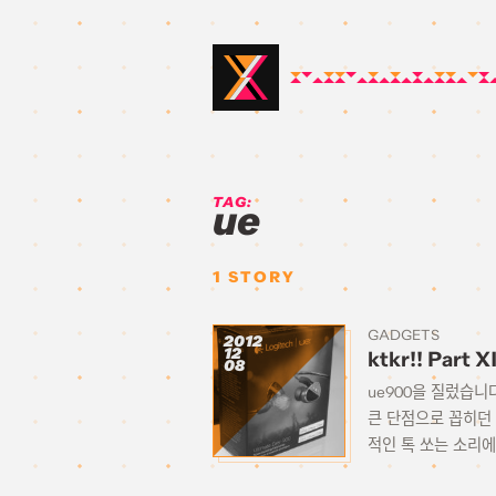
TAG:
ue
1
STORY
GADGETS
2012
12
ktkr!! Part X
08
ue900을 질렀습니
큰 단점으로 꼽히던
적인 톡 쏘는 소리에