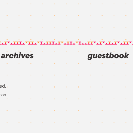
archives
guestbook
ed.
Y
273