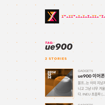
TAG:
ue900
2
STORIES
GADGETS
2014
12
ue900 이어
14
블프…는 이미 지났지
니고 그냥 너무 겨
다. INEU 초음파 […