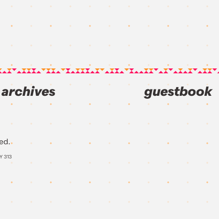
archives
guestbook
ed.
AY
313