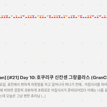
apan] [#21] Day 10: 호쿠리쿠 신칸센 그랑클라스 (GranC
일 화요일. 료칸에서 편하게 하룻밤을 자고 일어나서 떠나기 전에… 아침식사를 하
평소에 비하면 굉장히 과분하게 호화로운 아침식사가 준비되어있다 어제는 나름 
데 오늘은 그냥 편한 츄리닝 […]