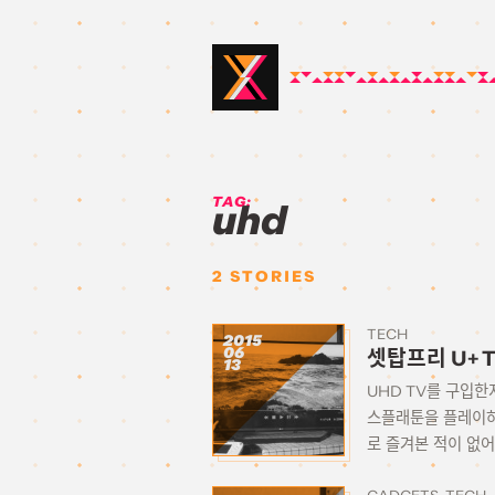
TAG:
uhd
2
STORIES
TECH
2015
06
셋탑프리 U+ T
13
UHD TV를 구입한
스플래툰을 플레이하고
로 즐겨본 적이 없어서