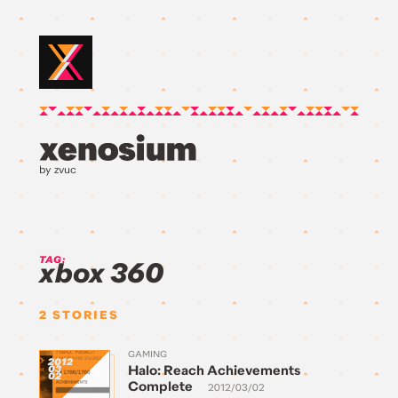
by zvuc
TAG:
xbox 360
2
STORIES
GAMING
2012
Halo: Reach Achievements
03
02
Complete
2012/03/02