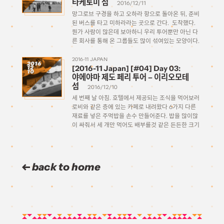
타케토미 섬
2016/12/11
망그로브 구경을 하고 오하라 항으로 돌아온 뒤, 준비
된 버스를 타고 미하라라는 곳으로 간다. 도착했다.
뭔가 사람이 많은데 보아하니 우리 투어뿐만 아닌 다
른 회사를 통해 온 그룹들도 많이 섞여있는 모양이다.
온 순서대로 태워서 보내는데 엉뚱한 그룹 따라 가서
헷갈리지 않게 잘 […]
2016-11 JAPAN
2016
[2016-11 Japan] [#04] Day 03:
12
10
야에야마 제도 페리 투어 – 이리오모테
섬
2016/12/10
세 번째 날 아침. 호텔에서 제공되는 조식을 먹어보러
로비와 같은 층에 있는 카페로 내려왔다 6가지 다른
재료를 넣은 주먹밥을 손수 만들어준다. 밥을 많이많
이 싸줘서 세 개만 먹어도 배부를것 같은 든든한 크기
다. 잘 먹고 가방을 싸들고 호텔을 나섰다. 이시가키
둘째날 […]
back to home