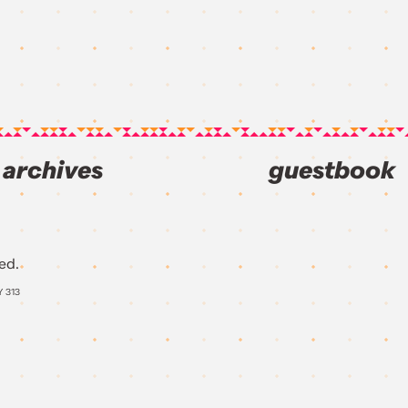
archives
guestbook
ed.
Y
313