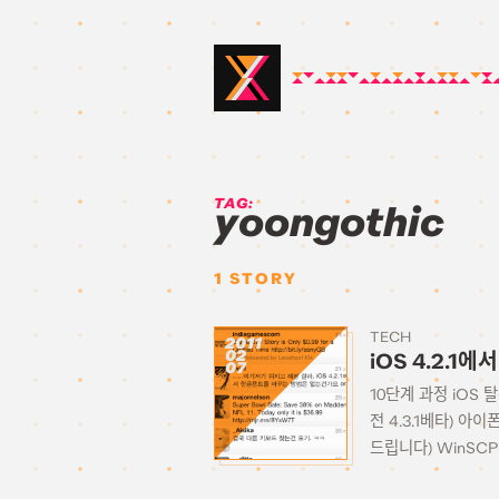
TAG:
yoongothic
1
STORY
TECH
2011
02
iOS 4.2.
07
10단계 과정 iOS 
전 4.3.1베타) 아이
드립니다) WinSCP i